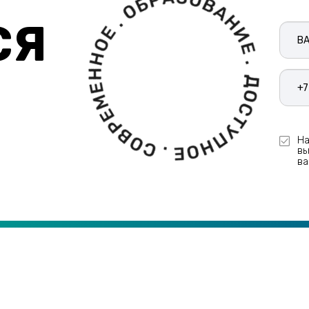
СЯ
Ваш
имя
На
вы
в