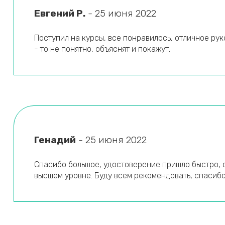
Евгений Р.
- 25 июня 2022
Н
Набережные Челны
Поступил на курсы, все понравилось, отличное рук
Назрань
- то не понятно, объяснят и покажут.
Нальчик
Находка
Невинномысск
Нефтекамск
Нефтеюганск
Нижневартовск
Генадий
- 25 июня 2022
Нижнекамск
Спасибо большое, удостоверение пришло быстро, 
Нижний Новгород
высшем уровне. Буду всем рекомендовать, спасиб
Нижний Тагил
Новокузнецк
Новокуйбышевск