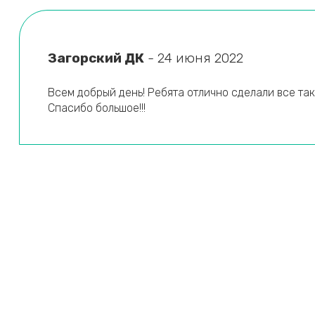
Новомосковск
Новороссийск
Новосибирск
Загорский ДК
- 24 июня 2022
Новочебоксарск
Новочеркасск
Всем добрый день! Ребята отлично сделали все так,
Спасибо большое!!!
Новошахтинск
Новый Уренгой
Ногинск
Норильск
Ноябрьск
О
Обнинск
Одинцово
Октябрьский
Омск