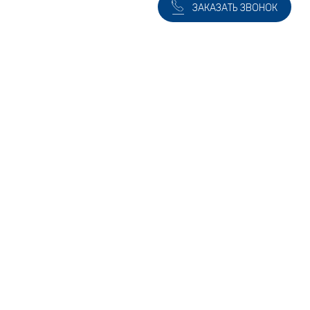
ЗАКАЗАТЬ ЗВОНОК
является публичной офертой, определяемой положениями статьи 437
 удалять, корректировать или иным способом менять информацию о
ть подробнее.