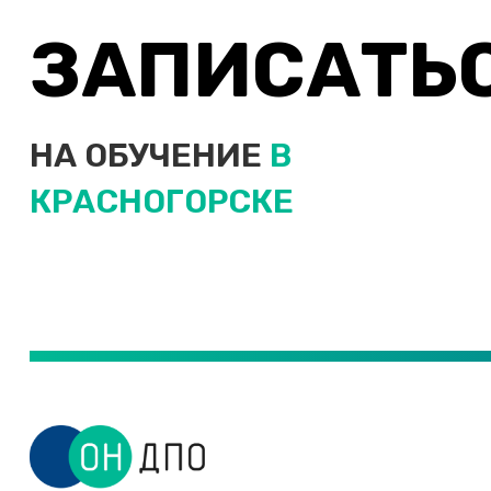
Пятигорск
ЗАПИСАТЬ
Р
Раменское
Реутов
НА ОБУЧЕНИЕ
В
Ростов-на-Дону
Рубцовск
КРАСНОГОРСКЕ
Рыбинск
Рязань
С
Салават
Самара
Санкт-Петербург
Саранск
Саратов
Севастополь